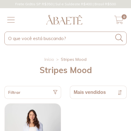
Frete Grátis SP R$350 | Sul e Suldeste R$400 | Brasil R$500
0
Início
>
Stripes Mood
Stripes Mood
Filtrar