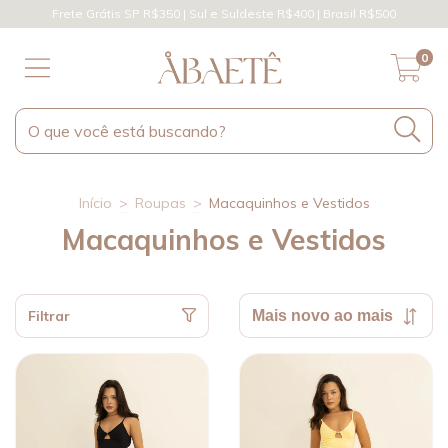
Frete Grátis SP R$350 | Sul e Suldeste R$400 | Brasil R$500
0
Início
>
Roupas
>
Macaquinhos e Vestidos
Macaquinhos e Vestidos
Filtrar