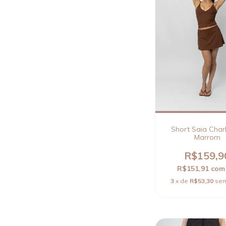
Short Saia Char
Marrom
R$159,9
R$151,91
com
3
x de
R$53,30
sem