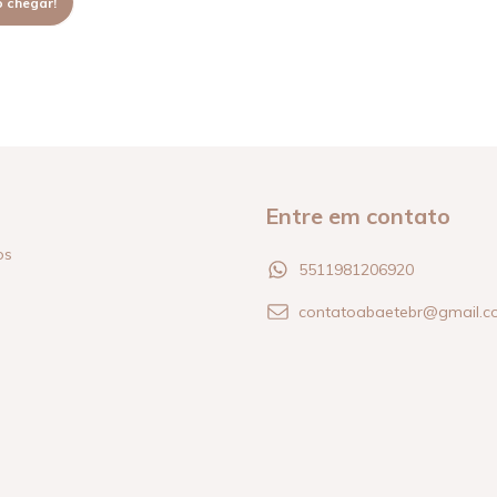
 chegar!
Entre em contato
os
5511981206920
contatoabaetebr@gmail.