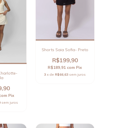
Shorts Saia Sofia- Preto
R$199,90
R$189,91
com
Pix
harlotte-
3
x de
R$66,63
sem juros
la
9,90
com
Pix
0
sem juros