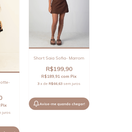
Short Saia Sofia- Marrom
R$199,90
R$189,91
com
Pix
lotte-
3
x de
R$66,63
sem juros
0
Avise-me quando chegar!
Pix
 juros