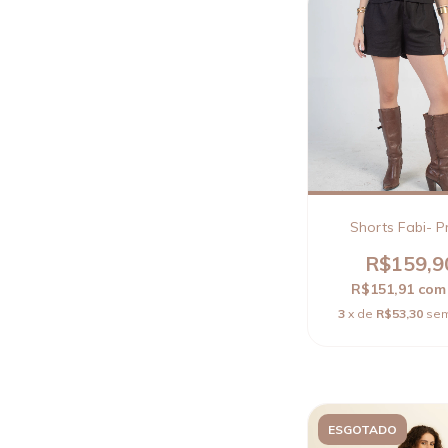
Shorts Fabi- P
R$159,9
R$151,91
com
3
x de
R$53,30
sem
ESGOTADO