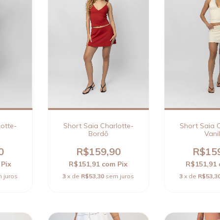
lotte-
Short Saia Charlotte-
Short Saia C
Bordô
Vanil
0
R$159,90
R$15
Pix
R$151,91
com
Pix
R$151,91
 juros
3
x de
R$53,30
sem juros
3
x de
R$53,3