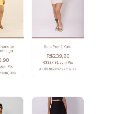
harlotte-
Saia Paetê Yara
anteiga
mitada)
R$239,90
9,90
R$227,91
com
Pix
com
Pix
3
x de
R$79,97
sem juros
0
sem juros