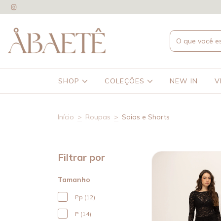
SHOP
COLEÇÕES
NEW IN
V
Início
>
Roupas
>
Saias e Shorts
Filtrar por
Tamanho
Pp (12)
P (14)