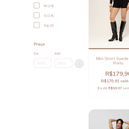
M (14)
G (14)
Gg (3)
Preço
De
Até
Mini Short Suede 
Preto
R$179,9
R$170,91
com
3
x de
R$59,97
sem