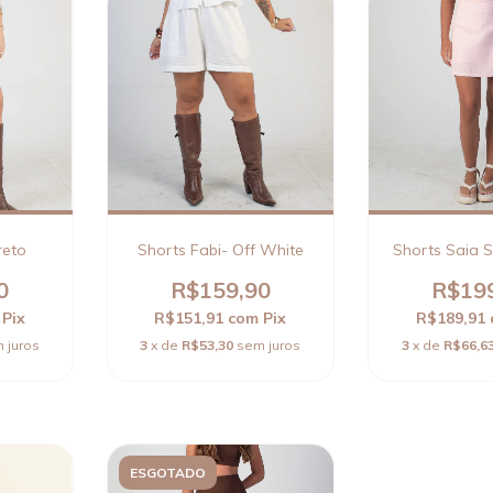
reto
Shorts Fabi- Off White
Shorts Saia 
0
R$159,90
R$19
Pix
R$151,91
com
Pix
R$189,91
 juros
3
x de
R$53,30
sem juros
3
x de
R$66,6
ESGOTADO