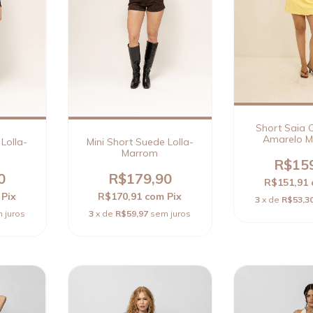
Short Saia C
Amarelo M
Lolla-
Mini Short Suede Lolla-
(edição li
Marrom
R$15
0
R$179,90
R$151,91
Pix
R$170,91
com
Pix
3
x de
R$53,3
 juros
3
x de
R$59,97
sem juros