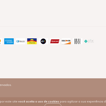
servados.
por este site
você aceita o uso de cookies
para agilizar a sua experiência 