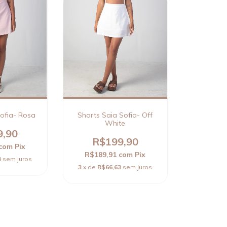
Sofia- Rosa
Shorts Saia Sofia- Off
White
9,90
R$199,90
com
Pix
R$189,91
com
Pix
3
sem juros
3
x de
R$66,63
sem juros