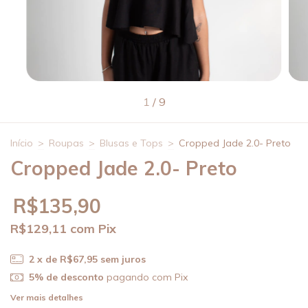
1
/
9
Início
>
Roupas
>
Blusas e Tops
>
Cropped Jade 2.0- Preto
Cropped Jade 2.0- Preto
R$135,90
R$129,11
com
Pix
2
x de
R$67,95
sem juros
5% de desconto
pagando com Pix
Ver mais detalhes