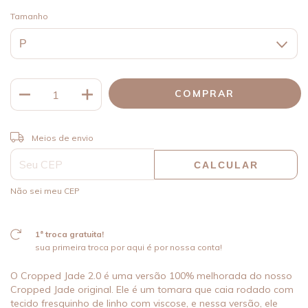
Tamanho
ALTERAR CEP
Entregas para o CEP:
Meios de envio
CALCULAR
Não sei meu CEP
1ª troca gratuita!
sua primeira troca por aqui é por nossa conta!
O Cropped Jade 2.0 é uma versão 100% melhorada do nosso
Cropped Jade original. Ele é um tomara que caia rodado com
tecido fresquinho de linho com viscose, e nessa versão, ele