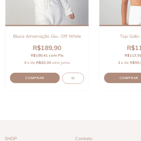
Blusa Amarração Giu- Off White
Top Gabi-
R$189,90
R$11
R$180,41
com
Pix
R$113,9
3
x de
R$63,30
sem juros
2
x de
R$59,
COMPRAR
COMPRAR
SHOP
Contato