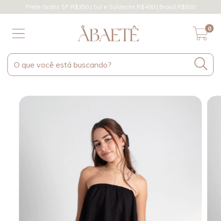
Frete Grátis SP R$350 | Sul e Suldeste R$400 | Brasil R$500
0