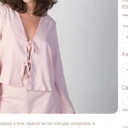
Ver
TA
É 
Ent
Nã
ojada e leve. Apesar de ter mangas compridas, é