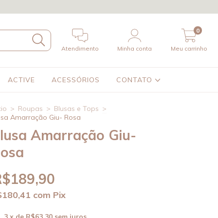
0
Atendimento
Minha conta
Meu carrinho
ACTIVE
ACESSÓRIOS
CONTATO
cio
>
Roupas
>
Blusas e Tops
>
usa Amarração Giu- Rosa
lusa Amarração Giu-
osa
R$189,90
$180,41
com
Pix
3
x de
R$63,30
sem juros