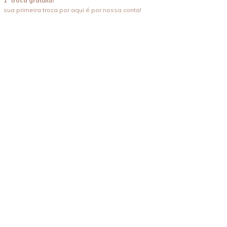
1ª troca gratuita!
sua primeira troca por aqui é por nossa conta!