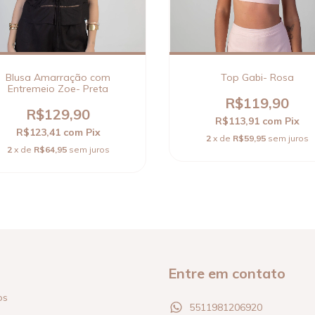
Blusa Amarração com
Top Gabi- Rosa
Entremeio Zoe- Preta
R$119,90
R$129,90
R$113,91
com
Pix
R$123,41
com
Pix
2
x de
R$59,95
sem juros
2
x de
R$64,95
sem juros
Entre em contato
os
5511981206920