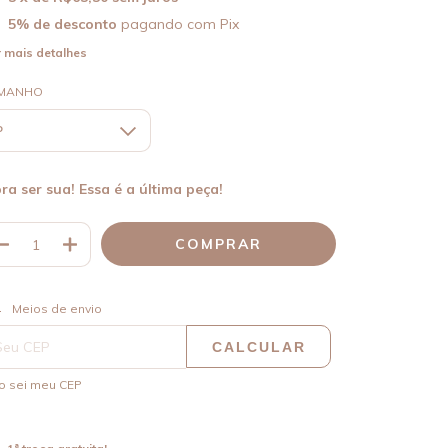
5% de desconto
pagando com Pix
 mais detalhes
MANHO
pra ser sua! Essa é a última peça!
ALTERAR CEP
regas para o CEP:
Meios de envio
CALCULAR
o sei meu CEP