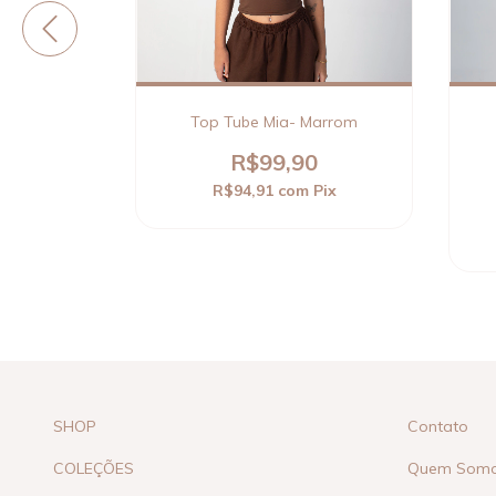
o com
Top Tube Mia- Marrom
ff White
R$99,90
0
R$94,91
com
Pix
Pix
 juros
SHOP
Contato
COLEÇÕES
Quem Som