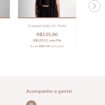
Cropped Jade 2.0- Preto
Top
R$135,90
R$129,11
com
Pix
R$
2
x de
R$67,95
sem juros
2
x d
Acompanhe a gente!