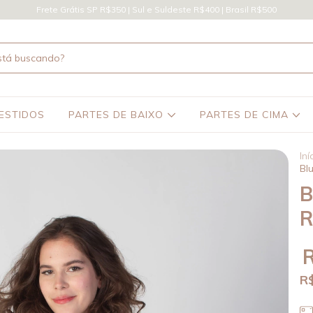
Frete Grátis SP R$350 | Sul e Suldeste R$400 | Brasil R$500
ESTIDOS
PARTES DE BAIXO
PARTES DE CIMA
Iní
Bl
B
R
R