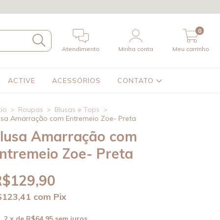
0
Atendimento
Minha conta
Meu carrinho
ACTIVE
ACESSÓRIOS
CONTATO
cio
>
Roupas
>
Blusas e Tops
>
usa Amarração com Entremeio Zoe- Preta
lusa Amarração com
ntremeio Zoe- Preta
R$129,90
$123,41
com
Pix
2
x de
R$64,95
sem juros