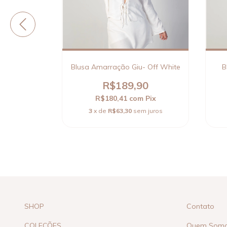
rrom
Blusa Amarração Giu- Off White
B
0
R$189,90
Pix
R$180,41
com
Pix
 juros
3
x de
R$63,30
sem juros
SHOP
Contato
COLEÇÕES
Quem Som