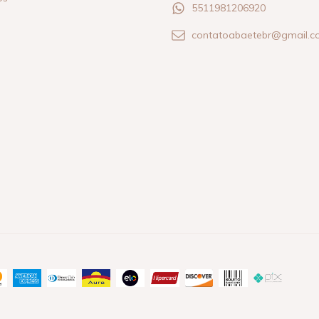
5511981206920
contatoabaetebr@gmail.