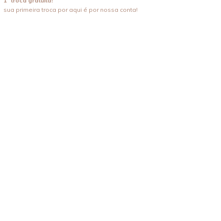
1ª troca gratuita!
sua primeira troca por aqui é por nossa conta!