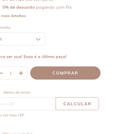
5% de desconto
pagando com Pix
 mais detalhes
manho
pra ser sua! Essa é a última peça!
ALTERAR CEP
regas para o CEP:
Meios de envio
CALCULAR
o sei meu CEP