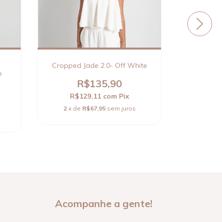
Cropped Jade 2.0- Off White
Top 
e
R$135,90
R$129,11
com
Pix
R$
2
x de
R$67,95
sem juros
2
x d
Acompanhe a gente!