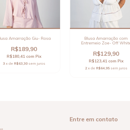
lusa Amarração Giu- Rosa
Blusa Amarração com
Entremeio Zoe- Off Whit
R$189,90
R$129,90
R$180,41
com
Pix
R$123,41
com
Pix
3
x de
R$63,30
sem juros
2
x de
R$64,95
sem juros
Entre em contato
os