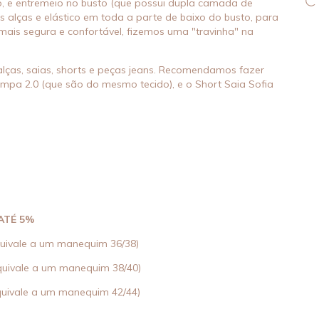
, e entremeio no busto (que possui dupla camada de
s alças e elástico em toda a parte de baixo do busto, para
 mais segura e confortável, fizemos uma "travinha" na
alças, saias, shorts e peças jeans. Recomendamos fazer
ampa 2.0 (que são do mesmo tecido), e o Short Saia Sofia
ATÉ 5%
uivale a um manequim 36/38)
uivale a um manequim 38/40)
uivale a um manequim 42/44)