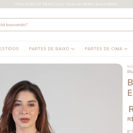
Frete Grátis SP R$350 | Sul e Suldeste R$400 | Brasil R$500
ESTIDOS
PARTES DE BAIXO
PARTES DE CIMA
Iní
Bl
B
E
R